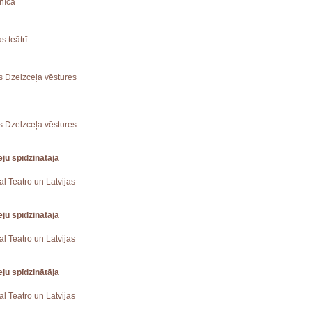
znīcā
s teātrī
jas Dzelzceļa vēstures
jas Dzelzceļa vēstures
ju spīdzinātāja
eal Teatro un Latvijas
ju spīdzinātāja
eal Teatro un Latvijas
ju spīdzinātāja
eal Teatro un Latvijas