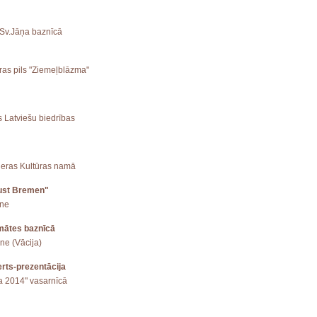
 Sv.Jāņa baznīcā
ūras pils "Ziemeļblāzma"
s Latviešu biedrības
mieras Kultūras namā
lust Bremen"
ene
mātes baznīcā
ne (Vācija)
rts-prezentācija
ga 2014" vasarnīcā