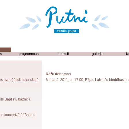
s
programmas
ieraksti
galerija
k
Rožu dziesmas
es evanģēliski luteriskajā
6. martā, 2011, pl. 17:00, Rīgas Latviešu biedrības n
ils Baptistu baznīcā
as koncertzālē "Baltais