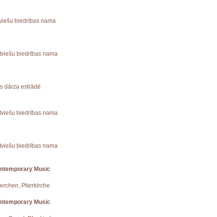
atviešu biedrības nama
Latviešu biedrības nama
es dārza estrādē
Latviešu biedrības nama
atviešu biedrības nama
ontemporary Music
uerchen, Pfarrkirche
ontemporary Music