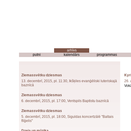
putni
kalendārs
programmas
Ziemassvētku dziesmas
Kyr
13. decembrī, 2015, pl. 11:30, Ikšķiles evanģēliski luteriskajā
26. 
baznīcā
Vokā
Ziemassvētku dziesmas
6. decembrī, 2015, pl. 17:00, Ventspils Baptistu baznīcā
Ziemassvētku dziesmas
5. decembrī, 2015, pl. 18:00, Siguldas koncertzālē "Baltais
flīģelis"
Dzeja un mūzika