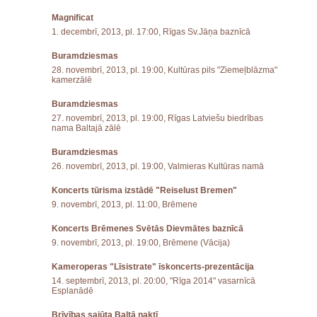
Magnificat
1. decembrī, 2013, pl. 17:00, Rīgas Sv.Jāņa baznīcā
Buramdziesmas
28. novembrī, 2013, pl. 19:00, Kultūras pils "Ziemeļblāzma"
kamerzālē
Buramdziesmas
27. novembrī, 2013, pl. 19:00, Rīgas Latviešu biedrības
nama Baltajā zālē
Buramdziesmas
26. novembrī, 2013, pl. 19:00, Valmieras Kultūras namā
Koncerts tūrisma izstādē "Reiselust Bremen"
9. novembrī, 2013, pl. 11:00, Brēmene
Koncerts Brēmenes Svētās Dievmātes baznīcā
9. novembrī, 2013, pl. 19:00, Brēmene (Vācija)
Kameroperas "Līsistrate" īskoncerts-prezentācija
14. septembrī, 2013, pl. 20:00, "Rīga 2014" vasarnīcā
Esplanādē
Brīvības sajūta Baltā naktī