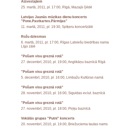
Aizvestajiem
25. martā, 2011, pl. 17:00, Rīgā, Mazajā Ģildē
Latvijas Jaunās mūzikas dienu koncerts
"Pone.Pastkartes.Pārmijas"
11. martā, 2011, pl. 19:30, Spīķeru koncertzālē
Rožu dziesmas
6. martā, 2011, pl. 17:00, Rīgas Latviešu biedrības nama
Līgo zālē
"Pošam visu greznā rotā"
27. decembrī, 2010, pl. 19:00, Anglikāņu baznīcā Rīgā
"Pošam visu greznā rotā"
5. decembrī, 2010, pl. 16:00, Limbažu Kultūras namā
"Pošam visu greznā rotā"
28. novembrī, 2010, pl. 16:00, Siguldas ev.lut. baznīcā
"Pošam visu greznā rotā"
27. novembrī, 2010, pl. 18:00, Piņķu baznīcā
Vokālās grupas "Putni" koncerts
20. novembrī, 2010, pl. 19.00, Briežuciema tautas nams