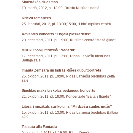
Skaistākās dziesmas
10. martā, 2012, pl. 18:00, Drustu Kultūras namā
Krievu romances
25. februārī, 2012, pl. 13:00;15:00, "Lido" atpūtas centrā
Adventes koncerts "Eņģeļa pieskāriens"
20. decembrī, 2011, pl. 19:00, Kultūras centrā "Mazā ģilde"
Mūziķu hobiju tirdziņš "Nedarbi"
17. decembrī, 2011, pl. 13:00, Rīgas Latviešu biedrības
Baltajā zālē
Imanta Zemzara un Indras Rišes dubultportrets
25. oktobrī, 2011, pl. 19:00, Rīgas Latviešu biedrības Zelta
zālē
Siguldas mākslu skolas pedagogu koncerts
21. oktobrī, 2011, pl. 18:00, Koncertzāle "Baltais flīģelis"
Literāri muzikāls sarīkojums "Mirdzēšu saules mūžu"
15. oktobrī, 2011, pl. 13:00, Rīgas Latviešu biedrības Baltajā
zālē
Toccata alla Fantasia
9. septembrī, 2011, pl. 19:00, Rīgas Domā