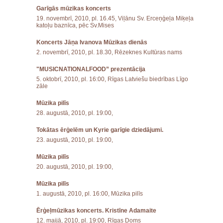
Garīgās mūzikas koncerts
19. novembrī, 2010, pl. 16.45, Viļānu Sv. Erceņģeļa Miķeļa
katoļu baznīca, pēc Sv.Mises
Koncerts Jāņa Ivanova Mūzikas dienās
2. novembrī, 2010, pl. 18.30, Rēzeknes Kultūras nams
"MUSICNATIONALFOOD” prezentācija
5. oktobrī, 2010, pl. 16:00, Rīgas Latviešu biedrības Līgo
zāle
Mūzika pilīs
28. augustā, 2010, pl. 19:00,
Tokātas ērģelēm un Kyrie garīgie dziedājumi.
23. augustā, 2010, pl. 19:00,
Mūzika pilīs
20. augustā, 2010, pl. 19:00,
Mūzika pilīs
1. augustā, 2010, pl. 16:00, Mūzika pilīs
Ērģeļmūzikas koncerts. Kristīne Adamaite
12. maijā, 2010, pl. 19:00, Rīgas Doms