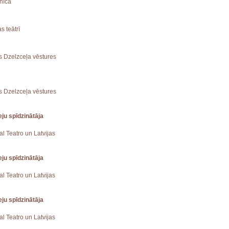
znīcā
s teātrī
jas Dzelzceļa vēstures
jas Dzelzceļa vēstures
ju spīdzinātāja
eal Teatro un Latvijas
ju spīdzinātāja
eal Teatro un Latvijas
ju spīdzinātāja
eal Teatro un Latvijas