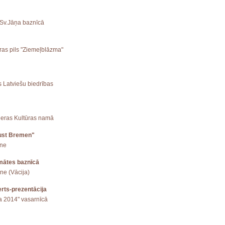
 Sv.Jāņa baznīcā
ūras pils "Ziemeļblāzma"
s Latviešu biedrības
mieras Kultūras namā
lust Bremen"
ene
mātes baznīcā
ne (Vācija)
rts-prezentācija
ga 2014" vasarnīcā