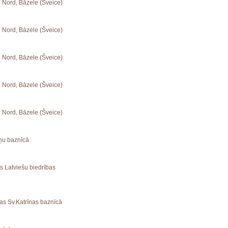
u Nord, Bāzele (Šveice)
u Nord, Bāzele (Šveice)
u Nord, Bāzele (Šveice)
u Nord, Bāzele (Šveice)
u Nord, Bāzele (Šveice)
āņu baznīcā
as Latviešu biedrības
gas Sv.Katrīnas baznīcā