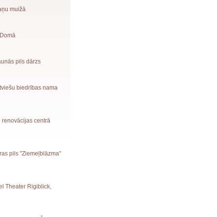
maņu muižā
s Domā
Jaunās pils dārzs
atviešu biedrības nama
u renovācijas centrā
ūras pils "Ziemeļblāzma"
el Theater Rigiblick,