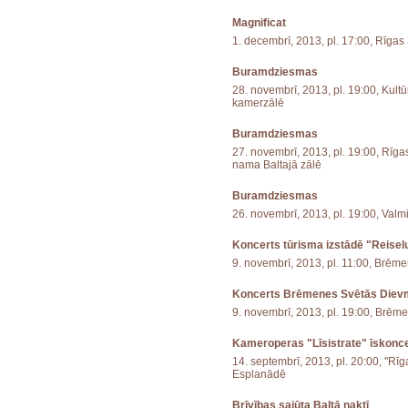
Magnificat
1. decembrī, 2013, pl. 17:00, Rīgas
Buramdziesmas
28. novembrī, 2013, pl. 19:00, Kult
kamerzālē
Buramdziesmas
27. novembrī, 2013, pl. 19:00, Rīga
nama Baltajā zālē
Buramdziesmas
26. novembrī, 2013, pl. 19:00, Val
Koncerts tūrisma izstādē "Reise
9. novembrī, 2013, pl. 11:00, Brēm
Koncerts Brēmenes Svētās Diev
9. novembrī, 2013, pl. 19:00, Brēme
Kameroperas "Līsistrate" īskonce
14. septembrī, 2013, pl. 20:00, "Rī
Esplanādē
Brīvības sajūta Baltā naktī