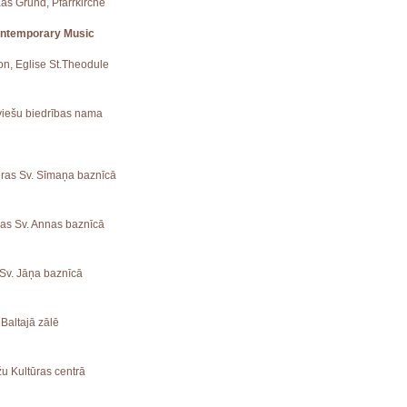
aas Grund, Pfarrkirche
ontemporary Music
ion, Eglise St.Theodule
tviešu biedrības nama
ieras Sv. Sīmaņa baznīcā
vas Sv. Annas baznīcā
 Sv. Jāņa baznīcā
 Baltajā zālē
žu Kultūras centrā