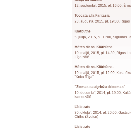
12. septembrī, 2015, pl. 16:00, Ēr
Toccata alla Fantasia
23. augustā, 2015, pl. 19:00, Rīga
Klātbūtne
5. jūlijā, 2015, pl. 11:00, Siguldas 
Mātes diena. Klātbūtne.
10. maijā, 2015, pl. 14:30, Rīgas L
Līgo zālē
Mātes diena. Klātbūtne.
10. maijā, 2015, pl. 12:00, Koka ēk
"Koka Rīga"
"Ziemas saulgriežu dziesmas"
10. decembrī, 2014, pl. 19:00, Kult
kamerzālē
Līsistrate
30. oktobrī, 2014, pl. 20:00, Gastspi
Cīrihe (Šveice)
Līsistrate