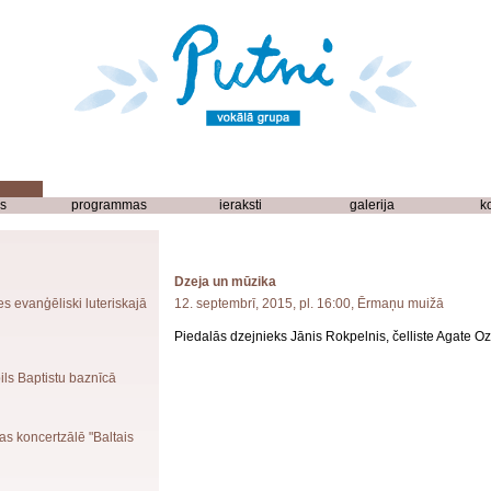
s
programmas
ieraksti
galerija
k
Dzeja un mūzika
es evanģēliski luteriskajā
12. septembrī, 2015, pl. 16:00, Ērmaņu muižā
Piedalās dzejnieks Jānis Rokpelnis, čelliste Agate Ozo
ils Baptistu baznīcā
as koncertzālē "Baltais