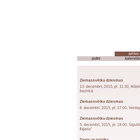
putni
kalendār
Ziemassvētku dziesmas
13. decembrī, 2015, pl. 11:30, Ikšķil
baznīcā
Ziemassvētku dziesmas
6. decembrī, 2015, pl. 17:00, Ventsp
Ziemassvētku dziesmas
5. decembrī, 2015, pl. 18:00, Siguld
flīģelis"
Dzeja un mūzika