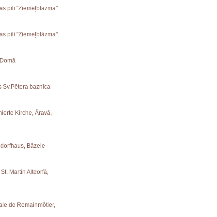
ras pilī "Ziemeļblāzma"
ras pilī "Ziemeļblāzma"
s Domā
es Sv.Pētera baznīca
ierte Kirche, Āravā,
ndorfhaus, Bāzele
St. Martin Altdorfā,
iale de Romainmôtier,