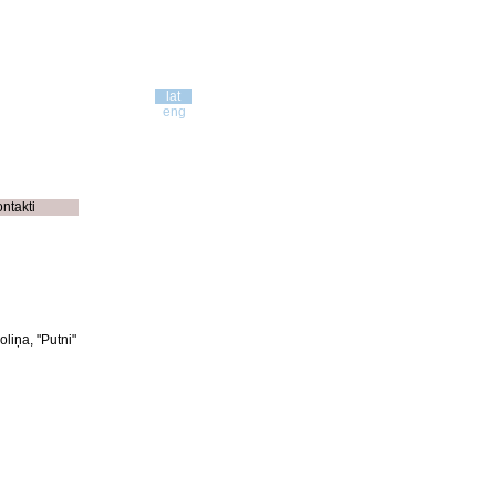
lat
eng
ontakti
liņa, "Putni"