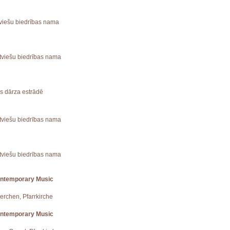
atviešu biedrības nama
Latviešu biedrības nama
es dārza estrādē
Latviešu biedrības nama
atviešu biedrības nama
ontemporary Music
uerchen, Pfarrkirche
ontemporary Music