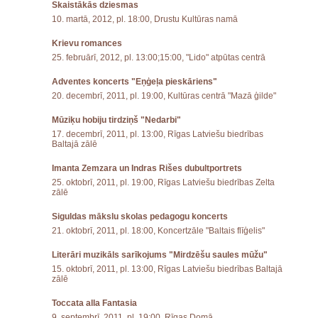
Skaistākās dziesmas
10. martā, 2012, pl. 18:00, Drustu Kultūras namā
Krievu romances
25. februārī, 2012, pl. 13:00;15:00, "Lido" atpūtas centrā
Adventes koncerts "Eņģeļa pieskāriens"
20. decembrī, 2011, pl. 19:00, Kultūras centrā "Mazā ģilde"
Mūziķu hobiju tirdziņš "Nedarbi"
17. decembrī, 2011, pl. 13:00, Rīgas Latviešu biedrības
Baltajā zālē
Imanta Zemzara un Indras Rišes dubultportrets
25. oktobrī, 2011, pl. 19:00, Rīgas Latviešu biedrības Zelta
zālē
Siguldas mākslu skolas pedagogu koncerts
21. oktobrī, 2011, pl. 18:00, Koncertzāle "Baltais flīģelis"
Literāri muzikāls sarīkojums "Mirdzēšu saules mūžu"
15. oktobrī, 2011, pl. 13:00, Rīgas Latviešu biedrības Baltajā
zālē
Toccata alla Fantasia
9. septembrī, 2011, pl. 19:00, Rīgas Domā