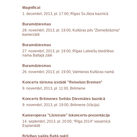
Magnificat
1. decembrī, 2013, pl. 17:00, Rīgas Sv.Jāņa baznīcā
Buramdziesmas
28. novembrī, 2013, pl. 19:00, Kultūras pils "Ziemeļblāzma"
kamerzālē
Buramdziesmas
27. novembrī, 2013, pl. 19:00, Rīgas Latviešu biedrības
nama Baltajā zālē
Buramdziesmas
26. novembrī, 2013, pl. 19:00, Valmieras Kultūras namā
Koncerts tūrisma izstādē "Reiselust Bremen"
9. novembrī, 2013, pl. 11:00, Brēmene
Koncerts Brēmenes Svētās Dievmātes baznīcā
9. novembrī, 2013, pl. 19:00, Brēmene (Vācija)
Kameroperas "Līsistrate" īskoncerts-prezentācija
14. septembrī, 2013, pl. 20:00, "Rīga 2014" vasarnīcā
Esplanādē
Brīvības sajūta Baltā naktī