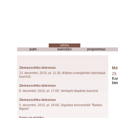
putni
kalendārs
programmas
Ziemassvētku dziesmas
Mēs
13. decembrī, 2015, pl. 11:30, Ikšķiles evanģēliski luteriskajā
29.
baznīcā
Kon
bie
Ziemassvētku dziesmas
6. decembrī, 2015, pl. 17:00, Ventspils Baptistu baznīcā
Ziemassvētku dziesmas
5. decembrī, 2015, pl. 18:00, Siguldas koncertzālē "Baltais
flīģelis"
Dzeja un mūzika