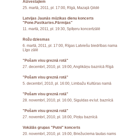
Aizvestajiem
25. martā, 2011, pl. 17:00, Rīgā, Mazajā Ģildē
Latvijas Jaunās mūzikas dienu koncerts
"Pone.Pastkartes.Pārmijas"
11. martā, 2011, pl. 19:30, Spīķeru koncertzālē
Rožu dziesmas
6. martā, 2011, pl. 17:00, Rīgas Latviešu biedrības nama
Līgo zālē
"Pošam visu greznā rotā"
27. decembrī, 2010, pl. 19:00, Anglikāņu baznīcā Rīgā
"Pošam visu greznā rotā"
5. decembrī, 2010, pl. 16:00, Limbažu Kultūras namā
"Pošam visu greznā rotā"
28. novembrī, 2010, pl. 16:00, Siguldas ev.lut. baznīcā
"Pošam visu greznā rotā"
27. novembrī, 2010, pl. 18:00, Piņķu baznīcā
Vokālās grupas "Putni" koncerts
20. novembrī, 2010, pl. 19.00, Briežuciema tautas nams