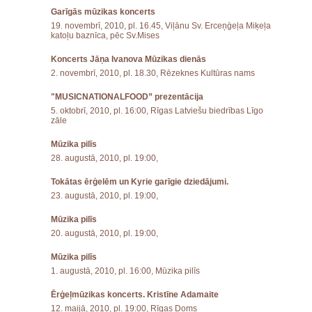
Garīgās mūzikas koncerts
19. novembrī, 2010, pl. 16.45, Viļānu Sv. Erceņģeļa Miķeļa
katoļu baznīca, pēc Sv.Mises
Koncerts Jāņa Ivanova Mūzikas dienās
2. novembrī, 2010, pl. 18.30, Rēzeknes Kultūras nams
"MUSICNATIONALFOOD” prezentācija
5. oktobrī, 2010, pl. 16:00, Rīgas Latviešu biedrības Līgo
zāle
Mūzika pilīs
28. augustā, 2010, pl. 19:00,
Tokātas ērģelēm un Kyrie garīgie dziedājumi.
23. augustā, 2010, pl. 19:00,
Mūzika pilīs
20. augustā, 2010, pl. 19:00,
Mūzika pilīs
1. augustā, 2010, pl. 16:00, Mūzika pilīs
Ērģeļmūzikas koncerts. Kristīne Adamaite
12. maijā, 2010, pl. 19:00, Rīgas Doms