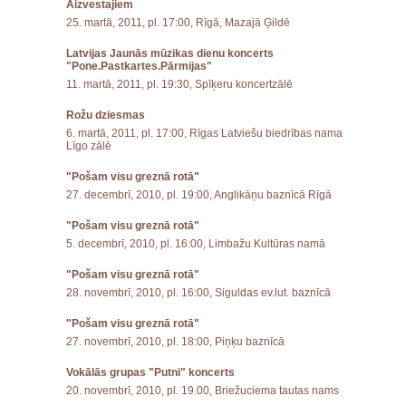
Aizvestajiem
25. martā, 2011, pl. 17:00, Rīgā, Mazajā Ģildē
Latvijas Jaunās mūzikas dienu koncerts
"Pone.Pastkartes.Pārmijas"
11. martā, 2011, pl. 19:30, Spīķeru koncertzālē
Rožu dziesmas
6. martā, 2011, pl. 17:00, Rīgas Latviešu biedrības nama
Līgo zālē
"Pošam visu greznā rotā"
27. decembrī, 2010, pl. 19:00, Anglikāņu baznīcā Rīgā
"Pošam visu greznā rotā"
5. decembrī, 2010, pl. 16:00, Limbažu Kultūras namā
"Pošam visu greznā rotā"
28. novembrī, 2010, pl. 16:00, Siguldas ev.lut. baznīcā
"Pošam visu greznā rotā"
27. novembrī, 2010, pl. 18:00, Piņķu baznīcā
Vokālās grupas "Putni" koncerts
20. novembrī, 2010, pl. 19.00, Briežuciema tautas nams