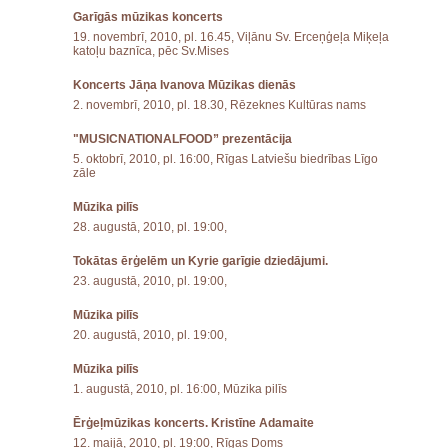
Garīgās mūzikas koncerts
19. novembrī, 2010, pl. 16.45, Viļānu Sv. Erceņģeļa Miķeļa
katoļu baznīca, pēc Sv.Mises
Koncerts Jāņa Ivanova Mūzikas dienās
2. novembrī, 2010, pl. 18.30, Rēzeknes Kultūras nams
"MUSICNATIONALFOOD” prezentācija
5. oktobrī, 2010, pl. 16:00, Rīgas Latviešu biedrības Līgo
zāle
Mūzika pilīs
28. augustā, 2010, pl. 19:00,
Tokātas ērģelēm un Kyrie garīgie dziedājumi.
23. augustā, 2010, pl. 19:00,
Mūzika pilīs
20. augustā, 2010, pl. 19:00,
Mūzika pilīs
1. augustā, 2010, pl. 16:00, Mūzika pilīs
Ērģeļmūzikas koncerts. Kristīne Adamaite
12. maijā, 2010, pl. 19:00, Rīgas Doms