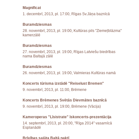
Magnificat
1. decembrī, 2013, pl. 17:00, Rīgas Sv.Jāņa baznīcā
Buramdziesmas
28. novembrī, 2013, pl. 19:00, Kultūras pils "Ziemeļblāzma"
kamerzālē
Buramdziesmas
27. novembrī, 2013, pl. 19:00, Rīgas Latviešu biedrības
nama Baltajā zālē
Buramdziesmas
26. novembrī, 2013, pl. 19:00, Valmieras Kultūras namā
Koncerts tūrisma izstādē "Reiselust Bremen"
9. novembrī, 2013, pl. 11:00, Brēmene
Koncerts Brēmenes Svētās Dievmātes baznīcā
9. novembrī, 2013, pl. 19:00, Brēmene (Vācija)
Kameroperas "Līsistrate" īskoncerts-prezentācija
14. septembrī, 2013, pl. 20:00, "Rīga 2014" vasarnīcā
Esplanādē
Brīvības sajūta Baltā naktī