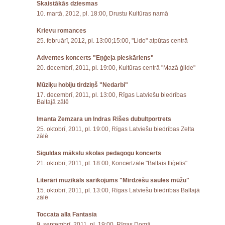
Skaistākās dziesmas
10. martā, 2012, pl. 18:00, Drustu Kultūras namā
Krievu romances
25. februārī, 2012, pl. 13:00;15:00, "Lido" atpūtas centrā
Adventes koncerts "Eņģeļa pieskāriens"
20. decembrī, 2011, pl. 19:00, Kultūras centrā "Mazā ģilde"
Mūziķu hobiju tirdziņš "Nedarbi"
17. decembrī, 2011, pl. 13:00, Rīgas Latviešu biedrības
Baltajā zālē
Imanta Zemzara un Indras Rišes dubultportrets
25. oktobrī, 2011, pl. 19:00, Rīgas Latviešu biedrības Zelta
zālē
Siguldas mākslu skolas pedagogu koncerts
21. oktobrī, 2011, pl. 18:00, Koncertzāle "Baltais flīģelis"
Literāri muzikāls sarīkojums "Mirdzēšu saules mūžu"
15. oktobrī, 2011, pl. 13:00, Rīgas Latviešu biedrības Baltajā
zālē
Toccata alla Fantasia
9. septembrī, 2011, pl. 19:00, Rīgas Domā