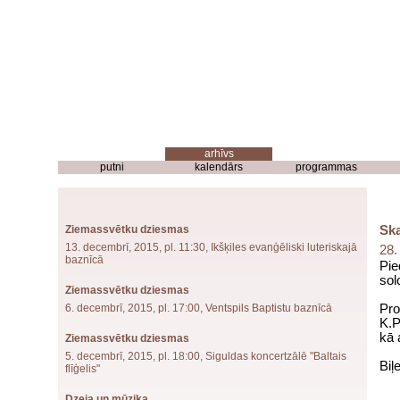
putni
kalendārs
programmas
Ziemassvētku dziesmas
Ska
13. decembrī, 2015, pl. 11:30, Ikšķiles evanģēliski luteriskajā
28.
baznīcā
Pie
sol
Ziemassvētku dziesmas
6. decembrī, 2015, pl. 17:00, Ventspils Baptistu baznīcā
Pro
K.P
kā 
Ziemassvētku dziesmas
5. decembrī, 2015, pl. 18:00, Siguldas koncertzālē "Baltais
Biļ
flīģelis"
Dzeja un mūzika