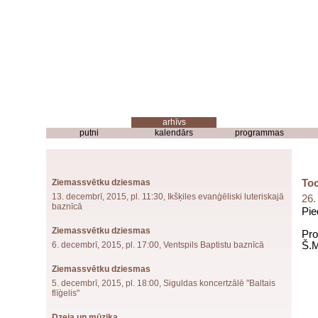
putni
kalendārs
programmas
Ziemassvētku dziesmas
Toc
13. decembrī, 2015, pl. 11:30, Ikšķiles evanģēliski luteriskajā
26.
baznīcā
Pie
Ziemassvētku dziesmas
Pro
6. decembrī, 2015, pl. 17:00, Ventspils Baptistu baznīcā
Š.M
Ziemassvētku dziesmas
5. decembrī, 2015, pl. 18:00, Siguldas koncertzālē "Baltais
flīģelis"
Dzeja un mūzika