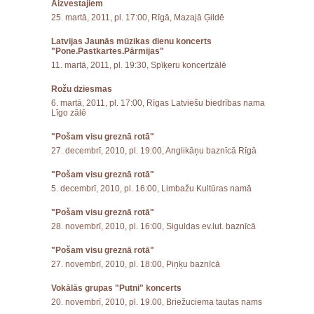
Aizvestajiem
25. martā, 2011, pl. 17:00, Rīgā, Mazajā Ģildē
Latvijas Jaunās mūzikas dienu koncerts
"Pone.Pastkartes.Pārmijas"
11. martā, 2011, pl. 19:30, Spīķeru koncertzālē
Rožu dziesmas
6. martā, 2011, pl. 17:00, Rīgas Latviešu biedrības nama
Līgo zālē
"Pošam visu greznā rotā"
27. decembrī, 2010, pl. 19:00, Anglikāņu baznīcā Rīgā
"Pošam visu greznā rotā"
5. decembrī, 2010, pl. 16:00, Limbažu Kultūras namā
"Pošam visu greznā rotā"
28. novembrī, 2010, pl. 16:00, Siguldas ev.lut. baznīcā
"Pošam visu greznā rotā"
27. novembrī, 2010, pl. 18:00, Piņķu baznīcā
Vokālās grupas "Putni" koncerts
20. novembrī, 2010, pl. 19.00, Briežuciema tautas nams