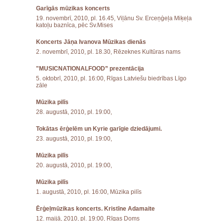
Garīgās mūzikas koncerts
19. novembrī, 2010, pl. 16.45, Viļānu Sv. Erceņģeļa Miķeļa
katoļu baznīca, pēc Sv.Mises
Koncerts Jāņa Ivanova Mūzikas dienās
2. novembrī, 2010, pl. 18.30, Rēzeknes Kultūras nams
"MUSICNATIONALFOOD” prezentācija
5. oktobrī, 2010, pl. 16:00, Rīgas Latviešu biedrības Līgo
zāle
Mūzika pilīs
28. augustā, 2010, pl. 19:00,
Tokātas ērģelēm un Kyrie garīgie dziedājumi.
23. augustā, 2010, pl. 19:00,
Mūzika pilīs
20. augustā, 2010, pl. 19:00,
Mūzika pilīs
1. augustā, 2010, pl. 16:00, Mūzika pilīs
Ērģeļmūzikas koncerts. Kristīne Adamaite
12. maijā, 2010, pl. 19:00, Rīgas Doms