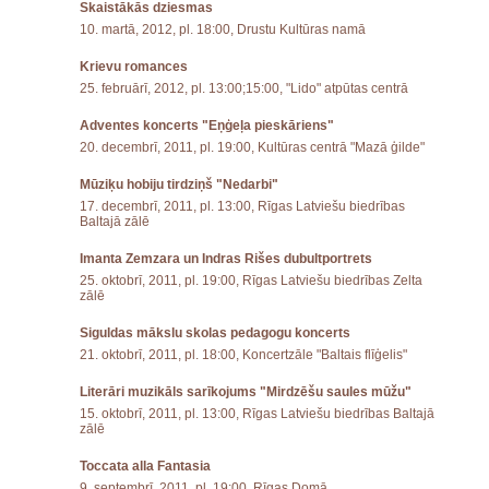
Skaistākās dziesmas
10. martā, 2012, pl. 18:00, Drustu Kultūras namā
Krievu romances
25. februārī, 2012, pl. 13:00;15:00, "Lido" atpūtas centrā
Adventes koncerts "Eņģeļa pieskāriens"
20. decembrī, 2011, pl. 19:00, Kultūras centrā "Mazā ģilde"
Mūziķu hobiju tirdziņš "Nedarbi"
17. decembrī, 2011, pl. 13:00, Rīgas Latviešu biedrības
Baltajā zālē
Imanta Zemzara un Indras Rišes dubultportrets
25. oktobrī, 2011, pl. 19:00, Rīgas Latviešu biedrības Zelta
zālē
Siguldas mākslu skolas pedagogu koncerts
21. oktobrī, 2011, pl. 18:00, Koncertzāle "Baltais flīģelis"
Literāri muzikāls sarīkojums "Mirdzēšu saules mūžu"
15. oktobrī, 2011, pl. 13:00, Rīgas Latviešu biedrības Baltajā
zālē
Toccata alla Fantasia
9. septembrī, 2011, pl. 19:00, Rīgas Domā