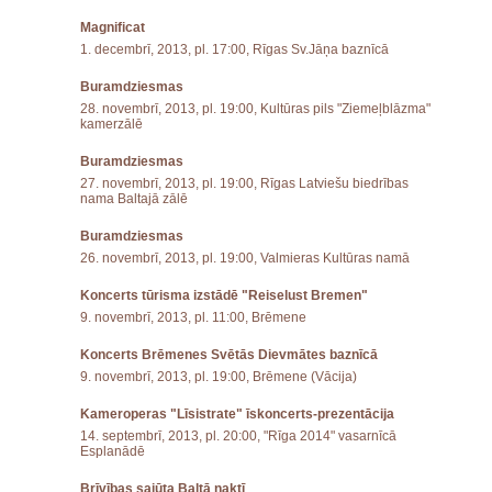
Magnificat
1. decembrī, 2013, pl. 17:00, Rīgas Sv.Jāņa baznīcā
Buramdziesmas
28. novembrī, 2013, pl. 19:00, Kultūras pils "Ziemeļblāzma"
kamerzālē
Buramdziesmas
27. novembrī, 2013, pl. 19:00, Rīgas Latviešu biedrības
nama Baltajā zālē
Buramdziesmas
26. novembrī, 2013, pl. 19:00, Valmieras Kultūras namā
Koncerts tūrisma izstādē "Reiselust Bremen"
9. novembrī, 2013, pl. 11:00, Brēmene
Koncerts Brēmenes Svētās Dievmātes baznīcā
9. novembrī, 2013, pl. 19:00, Brēmene (Vācija)
Kameroperas "Līsistrate" īskoncerts-prezentācija
14. septembrī, 2013, pl. 20:00, "Rīga 2014" vasarnīcā
Esplanādē
Brīvības sajūta Baltā naktī