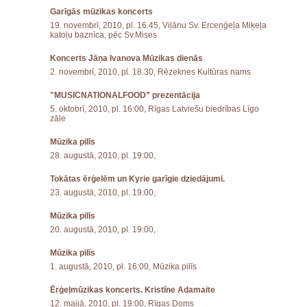
Garīgās mūzikas koncerts
19. novembrī, 2010, pl. 16.45, Viļānu Sv. Erceņģeļa Miķeļa
katoļu baznīca, pēc Sv.Mises
Koncerts Jāņa Ivanova Mūzikas dienās
2. novembrī, 2010, pl. 18.30, Rēzeknes Kultūras nams
"MUSICNATIONALFOOD” prezentācija
5. oktobrī, 2010, pl. 16:00, Rīgas Latviešu biedrības Līgo
zāle
Mūzika pilīs
28. augustā, 2010, pl. 19:00,
Tokātas ērģelēm un Kyrie garīgie dziedājumi.
23. augustā, 2010, pl. 19:00,
Mūzika pilīs
20. augustā, 2010, pl. 19:00,
Mūzika pilīs
1. augustā, 2010, pl. 16:00, Mūzika pilīs
Ērģeļmūzikas koncerts. Kristīne Adamaite
12. maijā, 2010, pl. 19:00, Rīgas Doms