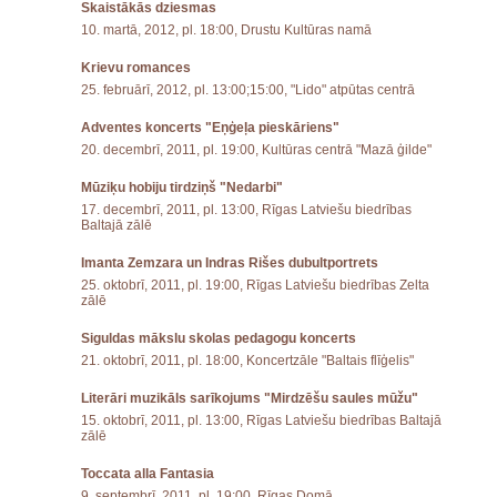
Skaistākās dziesmas
10. martā, 2012, pl. 18:00, Drustu Kultūras namā
Krievu romances
25. februārī, 2012, pl. 13:00;15:00, "Lido" atpūtas centrā
Adventes koncerts "Eņģeļa pieskāriens"
20. decembrī, 2011, pl. 19:00, Kultūras centrā "Mazā ģilde"
Mūziķu hobiju tirdziņš "Nedarbi"
17. decembrī, 2011, pl. 13:00, Rīgas Latviešu biedrības
Baltajā zālē
Imanta Zemzara un Indras Rišes dubultportrets
25. oktobrī, 2011, pl. 19:00, Rīgas Latviešu biedrības Zelta
zālē
Siguldas mākslu skolas pedagogu koncerts
21. oktobrī, 2011, pl. 18:00, Koncertzāle "Baltais flīģelis"
Literāri muzikāls sarīkojums "Mirdzēšu saules mūžu"
15. oktobrī, 2011, pl. 13:00, Rīgas Latviešu biedrības Baltajā
zālē
Toccata alla Fantasia
9. septembrī, 2011, pl. 19:00, Rīgas Domā