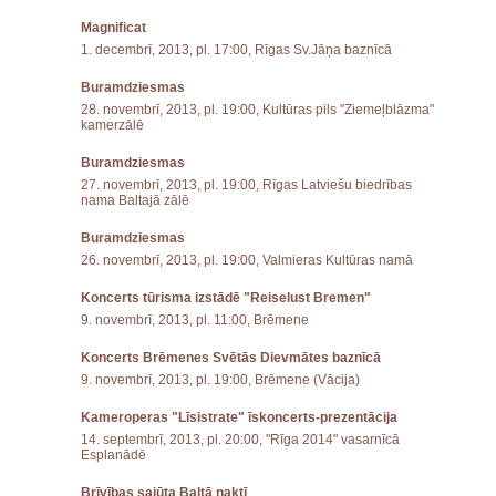
Magnificat
1. decembrī, 2013, pl. 17:00, Rīgas Sv.Jāņa baznīcā
Buramdziesmas
28. novembrī, 2013, pl. 19:00, Kultūras pils "Ziemeļblāzma"
kamerzālē
Buramdziesmas
27. novembrī, 2013, pl. 19:00, Rīgas Latviešu biedrības
nama Baltajā zālē
Buramdziesmas
26. novembrī, 2013, pl. 19:00, Valmieras Kultūras namā
Koncerts tūrisma izstādē "Reiselust Bremen"
9. novembrī, 2013, pl. 11:00, Brēmene
Koncerts Brēmenes Svētās Dievmātes baznīcā
9. novembrī, 2013, pl. 19:00, Brēmene (Vācija)
Kameroperas "Līsistrate" īskoncerts-prezentācija
14. septembrī, 2013, pl. 20:00, "Rīga 2014" vasarnīcā
Esplanādē
Brīvības sajūta Baltā naktī