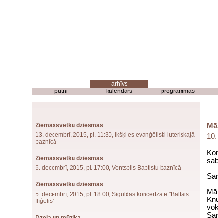
putni
kalendārs
programmas
Ziemassvētku dziesmas
Mā
13. decembrī, 2015, pl. 11:30, Ikšķiles evanģēliski luteriskajā
10.
baznīcā
Kon
Ziemassvētku dziesmas
sab
6. decembrī, 2015, pl. 17:00, Ventspils Baptistu baznīcā
San
Ziemassvētku dziesmas
Māk
5. decembrī, 2015, pl. 18:00, Siguldas koncertzālē "Baltais
Knu
flīģelis"
vok
Sar
Dzeja un mūzika