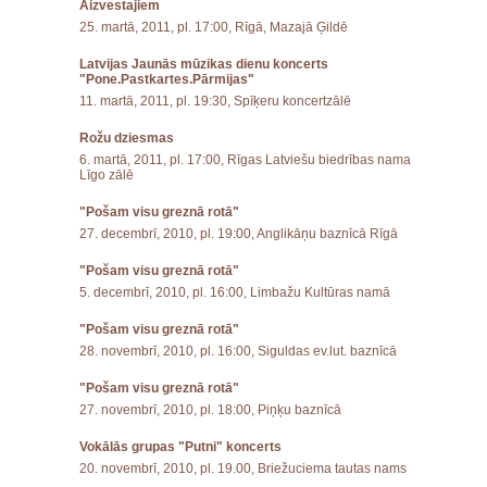
Aizvestajiem
25. martā, 2011, pl. 17:00, Rīgā, Mazajā Ģildē
Latvijas Jaunās mūzikas dienu koncerts
"Pone.Pastkartes.Pārmijas"
11. martā, 2011, pl. 19:30, Spīķeru koncertzālē
Rožu dziesmas
6. martā, 2011, pl. 17:00, Rīgas Latviešu biedrības nama
Līgo zālē
"Pošam visu greznā rotā"
27. decembrī, 2010, pl. 19:00, Anglikāņu baznīcā Rīgā
"Pošam visu greznā rotā"
5. decembrī, 2010, pl. 16:00, Limbažu Kultūras namā
"Pošam visu greznā rotā"
28. novembrī, 2010, pl. 16:00, Siguldas ev.lut. baznīcā
"Pošam visu greznā rotā"
27. novembrī, 2010, pl. 18:00, Piņķu baznīcā
Vokālās grupas "Putni" koncerts
20. novembrī, 2010, pl. 19.00, Briežuciema tautas nams