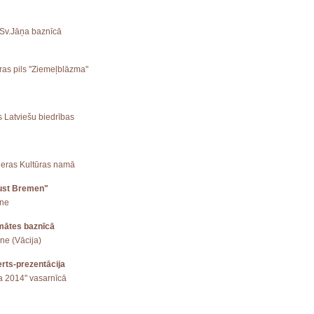
 Sv.Jāņa baznīcā
ūras pils "Ziemeļblāzma"
s Latviešu biedrības
mieras Kultūras namā
lust Bremen"
ene
mātes baznīcā
ne (Vācija)
rts-prezentācija
ga 2014" vasarnīcā