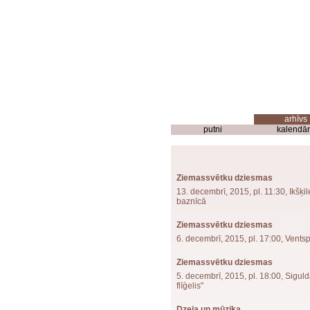
putni
kalendār
Ziemassvētku dziesmas
13. decembrī, 2015, pl. 11:30, Ikšķil
baznīcā
Ziemassvētku dziesmas
6. decembrī, 2015, pl. 17:00, Ventsp
Ziemassvētku dziesmas
5. decembrī, 2015, pl. 18:00, Siguld
flīģelis"
Dzeja un mūzika