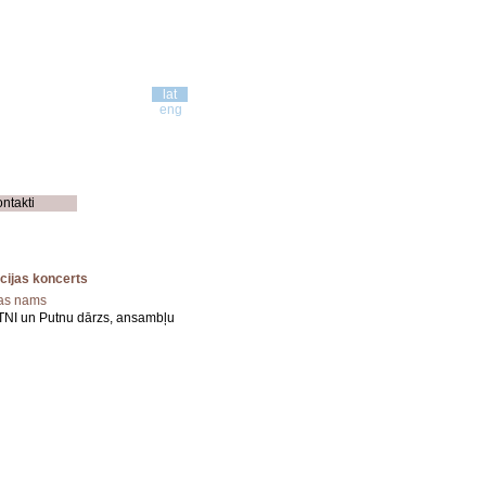
lat
eng
ontakti
cijas koncerts
bas nams
TNI un Putnu dārzs, ansambļu