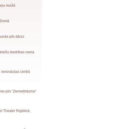
maņu muižā
s Domā
Jaunās pils dārzs
atviešu biedrības nama
u renovācijas centrā
ūras pils "Ziemeļblāzma"
el Theater Rigiblick,