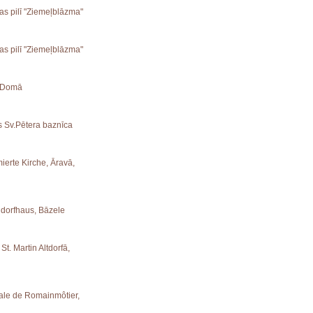
ras pilī "Ziemeļblāzma"
ras pilī "Ziemeļblāzma"
s Domā
es Sv.Pētera baznīca
ierte Kirche, Āravā,
ndorfhaus, Bāzele
St. Martin Altdorfā,
iale de Romainmôtier,