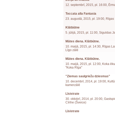
12. septembrī, 2015, pl. 16:00, Ēr
Toccata alla Fantasia
23. augustā, 2015, pl. 19:00, Rīga
Klātbūtne
5. jūlijā, 2015, pl. 11:00, Siguldas 
Mātes diena. Klātbūtne.
10. maijā, 2015, pl. 14:30, Rīgas L
Līgo zālē
Mātes diena. Klātbūtne.
10. maijā, 2015, pl. 12:00, Koka ēk
"Koka Rīga"
"Ziemas saulgriežu dziesmas"
10. decembrī, 2014, pl. 19:00, Kult
kamerzālē
Līsistrate
30. oktobrī, 2014, pl. 20:00, Gastspi
Cīrihe (Šveice)
Līsistrate