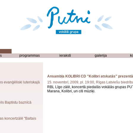
s
programmas
ieraksti
galerija
k
Ansambļa KOLIBRI CD "Kolibri atskatās" prezentā
es evanģēliski luteriskajā
15. novembrī, 2009, pl. 19:00, Rīgas Latviešu biedrī
RBL Līgo zālē, koncertā piedalās vokālās grupas PU
Marana, Kolibri, un citi mūziķi.
ils Baptistu baznīcā
as koncertzālē "Baltais