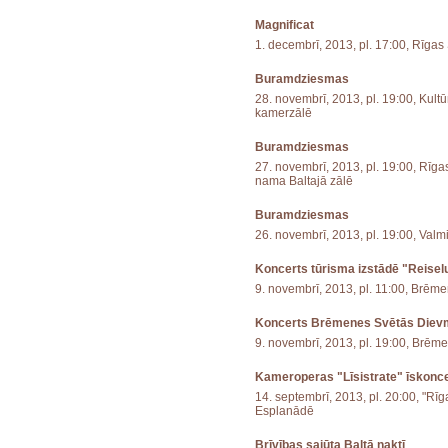
Magnificat
1. decembrī, 2013, pl. 17:00, Rīgas
Buramdziesmas
28. novembrī, 2013, pl. 19:00, Kult
kamerzālē
Buramdziesmas
27. novembrī, 2013, pl. 19:00, Rīga
nama Baltajā zālē
Buramdziesmas
26. novembrī, 2013, pl. 19:00, Val
Koncerts tūrisma izstādē "Reise
9. novembrī, 2013, pl. 11:00, Brēm
Koncerts Brēmenes Svētās Diev
9. novembrī, 2013, pl. 19:00, Brēme
Kameroperas "Līsistrate" īskonce
14. septembrī, 2013, pl. 20:00, "Rī
Esplanādē
Brīvības sajūta Baltā naktī