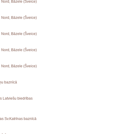
u Nord, Bāzele (Šveice)
u Nord, Bāzele (Šveice)
u Nord, Bāzele (Šveice)
u Nord, Bāzele (Šveice)
u Nord, Bāzele (Šveice)
āņu baznīcā
as Latviešu biedrības
gas Sv.Katrīnas baznīcā