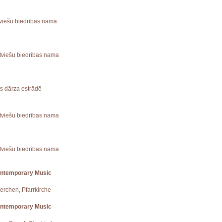
atviešu biedrības nama
Latviešu biedrības nama
es dārza estrādē
Latviešu biedrības nama
atviešu biedrības nama
ontemporary Music
uerchen, Pfarrkirche
ontemporary Music