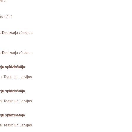
znīcā
s teātrī
jas Dzelzceļa vēstures
jas Dzelzceļa vēstures
ju spīdzinātāja
eal Teatro un Latvijas
ju spīdzinātāja
eal Teatro un Latvijas
ju spīdzinātāja
eal Teatro un Latvijas