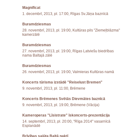
Magnificat
1. decembrī, 2013, pl. 17:00, Rīgas Sv.Jāņa baznīcā
Buramdziesmas
28. novembrī, 2013, pl. 19:00, Kultūras pils "Ziemeļblāzma"
kamerzālē
Buramdziesmas
27. novembrī, 2013, pl. 19:00, Rīgas Latviešu biedrības
nama Baltajā zālē
Buramdziesmas
26. novembrī, 2013, pl. 19:00, Valmieras Kultūras namā
Koncerts tūrisma izstādē "Reiselust Bremen"
9. novembrī, 2013, pl. 11:00, Brēmene
Koncerts Brēmenes Svētās Dievmātes baznīcā
9. novembrī, 2013, pl. 19:00, Brēmene (Vācija)
Kameroperas "Līsistrate" īskoncerts-prezentācija
14. septembrī, 2013, pl. 20:00, "Rīga 2014" vasarnīcā
Esplanādē
Brīvības sajūta Baltā naktī