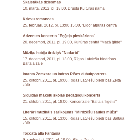
Skaistākās dziesmas
10. martā, 2012, pl. 18:00, Drustu Kultūras namā
Krievu romances
25. februārī, 2012, pl. 13:00;15:00, "Lido" atpūtas centrā
Adventes koncerts "Eņģeļa pieskāriens"
20. decembrī, 2011, pl. 19:00, Kultūras centrā "Mazā ģilde"
Mūziķu hobiju tirdziņš "Nedarbi"
17. decembrī, 2011, pl. 13:00, Rīgas Latviešu biedrības
Baltajā zālē
Imanta Zemzara un Indras Rišes dubultportrets
25. oktobrī, 2011, pl. 19:00, Rīgas Latviešu biedrības Zelta
zālē
Siguldas mākslu skolas pedagogu koncerts
21. oktobrī, 2011, pl. 18:00, Koncertzāle "Baltais flīģelis"
Literāri muzikāls sarīkojums "Mirdzēšu saules mūžu"
15. oktobrī, 2011, pl. 13:00, Rīgas Latviešu biedrības Baltajā
zālē
Toccata alla Fantasia
9. septembrī, 2011, pl. 19:00, Rīgas Domā