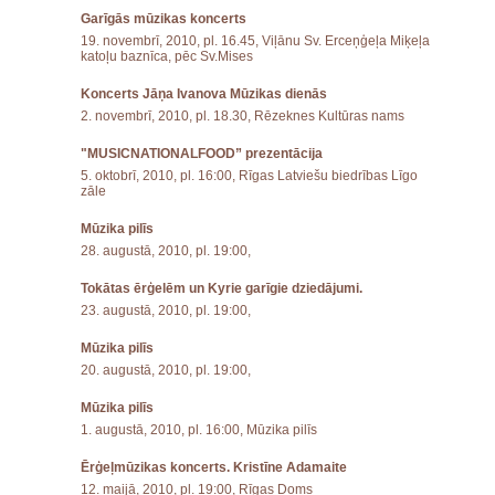
Garīgās mūzikas koncerts
19. novembrī, 2010, pl. 16.45, Viļānu Sv. Erceņģeļa Miķeļa
katoļu baznīca, pēc Sv.Mises
Koncerts Jāņa Ivanova Mūzikas dienās
2. novembrī, 2010, pl. 18.30, Rēzeknes Kultūras nams
"MUSICNATIONALFOOD” prezentācija
5. oktobrī, 2010, pl. 16:00, Rīgas Latviešu biedrības Līgo
zāle
Mūzika pilīs
28. augustā, 2010, pl. 19:00,
Tokātas ērģelēm un Kyrie garīgie dziedājumi.
23. augustā, 2010, pl. 19:00,
Mūzika pilīs
20. augustā, 2010, pl. 19:00,
Mūzika pilīs
1. augustā, 2010, pl. 16:00, Mūzika pilīs
Ērģeļmūzikas koncerts. Kristīne Adamaite
12. maijā, 2010, pl. 19:00, Rīgas Doms