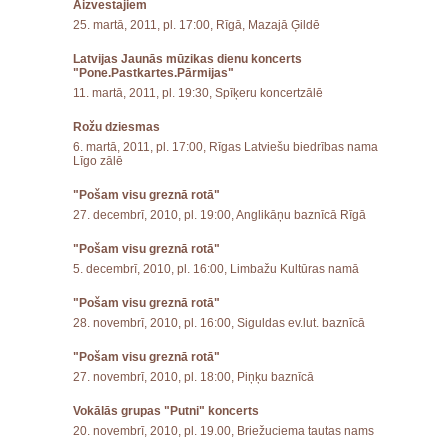
Aizvestajiem
25. martā, 2011, pl. 17:00, Rīgā, Mazajā Ģildē
Latvijas Jaunās mūzikas dienu koncerts
"Pone.Pastkartes.Pārmijas"
11. martā, 2011, pl. 19:30, Spīķeru koncertzālē
Rožu dziesmas
6. martā, 2011, pl. 17:00, Rīgas Latviešu biedrības nama
Līgo zālē
"Pošam visu greznā rotā"
27. decembrī, 2010, pl. 19:00, Anglikāņu baznīcā Rīgā
"Pošam visu greznā rotā"
5. decembrī, 2010, pl. 16:00, Limbažu Kultūras namā
"Pošam visu greznā rotā"
28. novembrī, 2010, pl. 16:00, Siguldas ev.lut. baznīcā
"Pošam visu greznā rotā"
27. novembrī, 2010, pl. 18:00, Piņķu baznīcā
Vokālās grupas "Putni" koncerts
20. novembrī, 2010, pl. 19.00, Briežuciema tautas nams