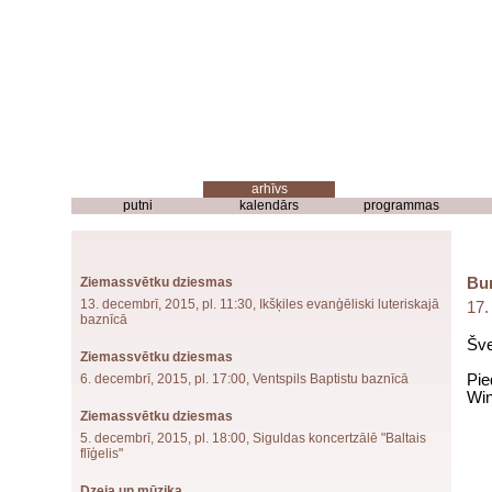
putni
kalendārs
programmas
Ziemassvētku dziesmas
Bu
13. decembrī, 2015, pl. 11:30, Ikšķiles evanģēliski luteriskajā
17.
baznīcā
Šve
Ziemassvētku dziesmas
6. decembrī, 2015, pl. 17:00, Ventspils Baptistu baznīcā
Pie
Wi
Ziemassvētku dziesmas
5. decembrī, 2015, pl. 18:00, Siguldas koncertzālē "Baltais
flīģelis"
Dzeja un mūzika