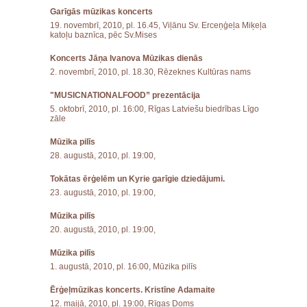
Garīgās mūzikas koncerts
19. novembrī, 2010, pl. 16.45, Viļānu Sv. Erceņģeļa Miķeļa
katoļu baznīca, pēc Sv.Mises
Koncerts Jāņa Ivanova Mūzikas dienās
2. novembrī, 2010, pl. 18.30, Rēzeknes Kultūras nams
"MUSICNATIONALFOOD” prezentācija
5. oktobrī, 2010, pl. 16:00, Rīgas Latviešu biedrības Līgo
zāle
Mūzika pilīs
28. augustā, 2010, pl. 19:00,
Tokātas ērģelēm un Kyrie garīgie dziedājumi.
23. augustā, 2010, pl. 19:00,
Mūzika pilīs
20. augustā, 2010, pl. 19:00,
Mūzika pilīs
1. augustā, 2010, pl. 16:00, Mūzika pilīs
Ērģeļmūzikas koncerts. Kristīne Adamaite
12. maijā, 2010, pl. 19:00, Rīgas Doms