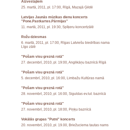
Aizvestajiem
25. martā, 2011, pl. 17:00, Rīgā, Mazajā Ģildē
Latvijas Jaunās mūzikas dienu koncerts
"Pone.Pastkartes.Pārmijas"
11. martā, 2011, pl. 19:30, Spīķeru koncertzālē
Rožu dziesmas
6. martā, 2011, pl. 17:00, Rīgas Latviešu biedrības nama
Līgo zālē
"Pošam visu greznā rotā"
27. decembrī, 2010, pl. 19:00, Anglikāņu baznīcā Rīgā
"Pošam visu greznā rotā"
5. decembrī, 2010, pl. 16:00, Limbažu Kultūras namā
"Pošam visu greznā rotā"
28. novembrī, 2010, pl. 16:00, Siguldas ev.lut. baznīcā
"Pošam visu greznā rotā"
27. novembrī, 2010, pl. 18:00, Piņķu baznīcā
Vokālās grupas "Putni" koncerts
20. novembrī, 2010, pl. 19.00, Briežuciema tautas nams