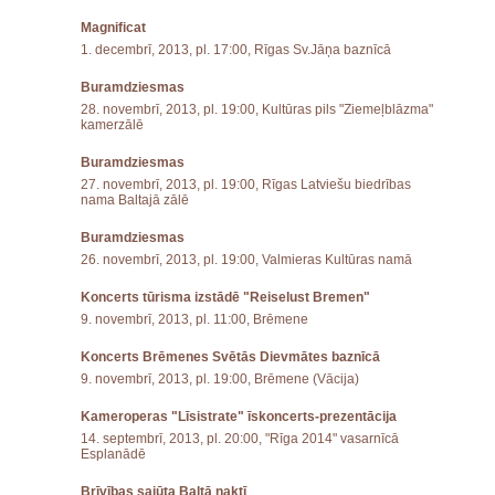
Magnificat
1. decembrī, 2013, pl. 17:00, Rīgas Sv.Jāņa baznīcā
Buramdziesmas
28. novembrī, 2013, pl. 19:00, Kultūras pils "Ziemeļblāzma"
kamerzālē
Buramdziesmas
27. novembrī, 2013, pl. 19:00, Rīgas Latviešu biedrības
nama Baltajā zālē
Buramdziesmas
26. novembrī, 2013, pl. 19:00, Valmieras Kultūras namā
Koncerts tūrisma izstādē "Reiselust Bremen"
9. novembrī, 2013, pl. 11:00, Brēmene
Koncerts Brēmenes Svētās Dievmātes baznīcā
9. novembrī, 2013, pl. 19:00, Brēmene (Vācija)
Kameroperas "Līsistrate" īskoncerts-prezentācija
14. septembrī, 2013, pl. 20:00, "Rīga 2014" vasarnīcā
Esplanādē
Brīvības sajūta Baltā naktī