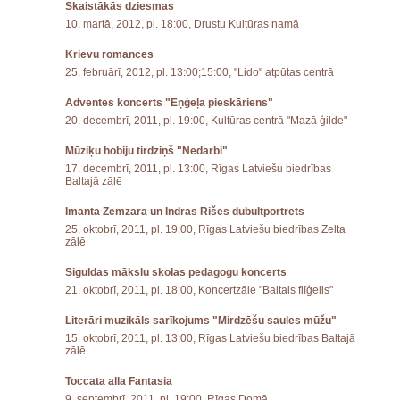
Skaistākās dziesmas
10. martā, 2012, pl. 18:00, Drustu Kultūras namā
Krievu romances
25. februārī, 2012, pl. 13:00;15:00, "Lido" atpūtas centrā
Adventes koncerts "Eņģeļa pieskāriens"
20. decembrī, 2011, pl. 19:00, Kultūras centrā "Mazā ģilde"
Mūziķu hobiju tirdziņš "Nedarbi"
17. decembrī, 2011, pl. 13:00, Rīgas Latviešu biedrības
Baltajā zālē
Imanta Zemzara un Indras Rišes dubultportrets
25. oktobrī, 2011, pl. 19:00, Rīgas Latviešu biedrības Zelta
zālē
Siguldas mākslu skolas pedagogu koncerts
21. oktobrī, 2011, pl. 18:00, Koncertzāle "Baltais flīģelis"
Literāri muzikāls sarīkojums "Mirdzēšu saules mūžu"
15. oktobrī, 2011, pl. 13:00, Rīgas Latviešu biedrības Baltajā
zālē
Toccata alla Fantasia
9. septembrī, 2011, pl. 19:00, Rīgas Domā