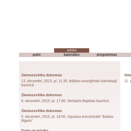
putni
kalendārs
programmas
Ziemassvētku dziesmas
Voix
13. decembrī, 2015, pl. 11:30, Ikšķiles evanģēliski luteriskajā
11. 
baznīcā
Ziemassvētku dziesmas
6. decembrī, 2015, pl. 17:00, Ventspils Baptistu baznīcā
Ziemassvētku dziesmas
5. decembrī, 2015, pl. 18:00, Siguldas koncertzālē "Baltais
flīģelis"
Dzeja un mūzika