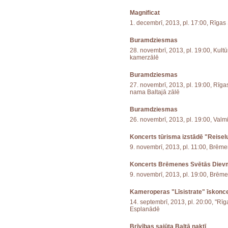
Magnificat
1. decembrī, 2013, pl. 17:00, Rīgas
Buramdziesmas
28. novembrī, 2013, pl. 19:00, Kult
kamerzālē
Buramdziesmas
27. novembrī, 2013, pl. 19:00, Rīga
nama Baltajā zālē
Buramdziesmas
26. novembrī, 2013, pl. 19:00, Val
Koncerts tūrisma izstādē "Reise
9. novembrī, 2013, pl. 11:00, Brēm
Koncerts Brēmenes Svētās Diev
9. novembrī, 2013, pl. 19:00, Brēme
Kameroperas "Līsistrate" īskonce
14. septembrī, 2013, pl. 20:00, "Rī
Esplanādē
Brīvības sajūta Baltā naktī