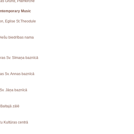
aas Grund, Pfarrkirche
ontemporary Music
ion, Eglise St.Theodule
tviešu biedrības nama
ieras Sv. Sīmaņa baznīcā
vas Sv. Annas baznīcā
 Sv. Jāņa baznīcā
 Baltajā zālē
žu Kultūras centrā