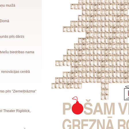
maņu muižā
s Domā
Jaunās pils dārzs
atviešu biedrības nama
u renovācijas centrā
ūras pils "Ziemeļblāzma"
el Theater Rigiblick,