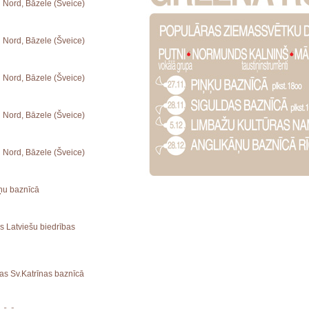
u Nord, Bāzele (Šveice)
u Nord, Bāzele (Šveice)
u Nord, Bāzele (Šveice)
u Nord, Bāzele (Šveice)
u Nord, Bāzele (Šveice)
āņu baznīcā
as Latviešu biedrības
gas Sv.Katrīnas baznīcā