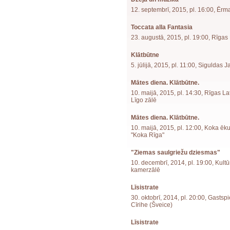
12. septembrī, 2015, pl. 16:00, Ēr
Toccata alla Fantasia
23. augustā, 2015, pl. 19:00, Rīga
Klātbūtne
5. jūlijā, 2015, pl. 11:00, Siguldas 
Mātes diena. Klātbūtne.
10. maijā, 2015, pl. 14:30, Rīgas L
Līgo zālē
Mātes diena. Klātbūtne.
10. maijā, 2015, pl. 12:00, Koka ēk
"Koka Rīga"
"Ziemas saulgriežu dziesmas"
10. decembrī, 2014, pl. 19:00, Kult
kamerzālē
Līsistrate
30. oktobrī, 2014, pl. 20:00, Gastspi
Cīrihe (Šveice)
Līsistrate