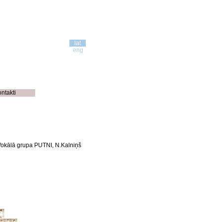
lat
eng
ontakti
okālā grupa PUTNI, N.Kalniņš