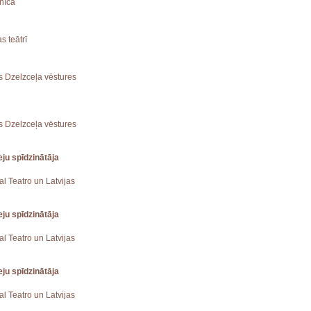
znīcā
s teātrī
jas Dzelzceļa vēstures
jas Dzelzceļa vēstures
ju spīdzinātāja
eal Teatro un Latvijas
ju spīdzinātāja
eal Teatro un Latvijas
ju spīdzinātāja
eal Teatro un Latvijas