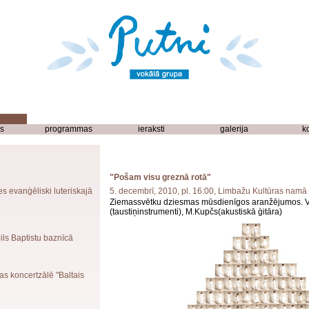
s
programmas
ieraksti
galerija
k
"Pošam visu greznā rotā"
es evanģēliski luteriskajā
5. decembrī, 2010, pl. 16:00, Limbažu Kultūras namā
Ziemassvētku dziesmas mūsdienīgos aranžējumos. V
(taustiņinstrumenti), M.Kupčs(akustiskā ģitāra)
ils Baptistu baznīcā
as koncertzālē "Baltais