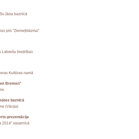
 Sv.Jāņa baznīcā
ūras pils "Ziemeļblāzma"
s Latviešu biedrības
mieras Kultūras namā
lust Bremen"
ene
mātes baznīcā
ne (Vācija)
rts-prezentācija
ga 2014" vasarnīcā