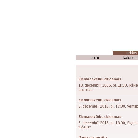
putni
kalendār
Ziemassvētku dziesmas
13. decembrī, 2015, pl. 11:30, Ikšķil
baznīcā
Ziemassvētku dziesmas
6. decembrī, 2015, pl. 17:00, Ventsp
Ziemassvētku dziesmas
5. decembrī, 2015, pl. 18:00, Siguld
flīģelis"
Dzeja un mūzika