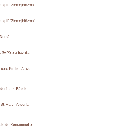
ras pilī "Ziemeļblāzma"
ras pilī "Ziemeļblāzma"
s Domā
es Sv.Pētera baznīca
ierte Kirche, Āravā,
ndorfhaus, Bāzele
St. Martin Altdorfā,
iale de Romainmôtier,